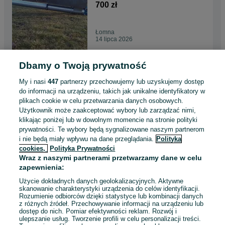
Gwarancja transport!
700 zł
Łomna
14 lipca 2026
Dbamy o Twoją prywatność
Elementy przedłużające żmijki
do zboża PRODUCENT
My i nasi
447
partnerzy przechowujemy lub uzyskujemy dostęp
GWARANCJA TRANSPORT!
700 zł
do informacji na urządzeniu, takich jak unikalne identyfikatory w
plikach cookie w celu przetwarzania danych osobowych.
Użytkownik może zaakceptować wybory lub zarządzać nimi,
Czeladź, Kolonia Małobądź
klikając poniżej lub w dowolnym momencie na stronie polityki
14 lipca 2026
prywatności. Te wybory będą sygnalizowane naszym partnerom
i nie będą miały wpływu na dane przeglądania.
Polityka
cookies,
Polityka Prywatności
Elementy przedłużające żmijki
Wraz z naszymi partnerami przetwarzamy dane w celu
do zboża PRODUCENT
zapewnienia:
Gwarancja transport
700 zł
Użycie dokładnych danych geolokalizacyjnych. Aktywne
skanowanie charakterystyki urządzenia do celów identyfikacji.
Rozumienie odbiorców dzięki statystyce lub kombinacji danych
Pyzdry
z różnych źródeł. Przechowywanie informacji na urządzeniu lub
14 lipca 2026
dostęp do nich. Pomiar efektywności reklam. Rozwój i
ulepszanie usług. Tworzenie profili w celu personalizacji treści.