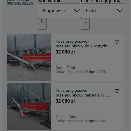
ZNALEŹLIŚMY
Sortowanie
Opcje przeglądania
305 OGŁOSZEŃ
Kosz przyjęciowo-
przeładunkowy do kukurydzy i
zboża napęd na WOM
32 000 zł
Busko-Zdrój
Odświeżono dnia 28 lipca 2026
Kosz przyjęciowo-
przeładunkowy napęd z WOM
do załadunku TIR
32 000 zł
Zielona Góra
Odświeżono dnia 28 lipca 2026